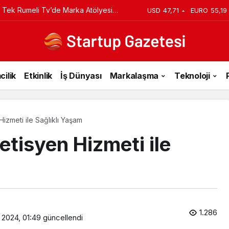
iyi Veriyorsun? Asıl Risk Ürettiğin
USD
47,71
EURO
55,19
cilik
Etkinlik
İş Dünyası
Markalaşma
Teknoloji
Hizmeti ile Sağlıklı Yaşam
etisyen Hizmeti ile
1.286
k 2024, 01:49
güncellendi