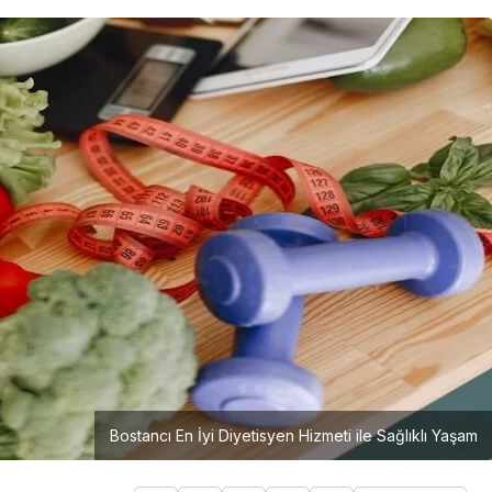
Girişimcilik
Mürsel Ferhat Sağlam Tek
Rumeli Tv’de Marka
Atölyesi Programına Konuk
Oldu
Bostancı En İyi Diyetisyen Hizmeti ile Sağlıklı Yaşam