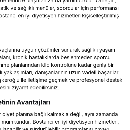
deflerinize ulaşmanıza da yardımcı olur. Örneğin,
atik ve sağlıklı menüler, sporcular için performansı
stancı en iyi diyetisyen hizmetleri kişiselleştirilmiş
tiyaçlarına uygun çözümler sunarak sağlıklı yaşam
 alanı, kronik hastalıklarda beslenmeden sporcu
enme planlarından kilo kontrolüne kadar geniş bir
ı yaklaşımları, danışanlarının uzun vadeli başarılar
şkeroğlu ile iletişime geçmek ve profesyonel destek
sini ziyaret edebilirsiniz.
tinin Avantajları
r diyet planına bağlı kalmakla değil, aynı zamanda
 mümkündür. Bostancı en iyi diyetisyen hizmetleri,
lanabilir ve sürdürülebilir programlar sunmayı