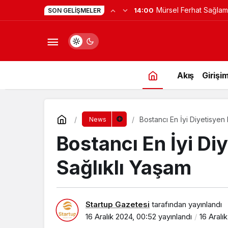
Yapay Zekaya Hangi Ver
0:23
SON GELIŞMELER
Değil, Verdiğin Veride
Akış
Girişim
Bostancı En İyi Diyetisyen 
News
Bostancı En İyi Diy
Sağlıklı Yaşam
Startup Gazetesi
tarafından yayınlandı
16 Aralık 2024, 00:52
yayınlandı
16 Aralı