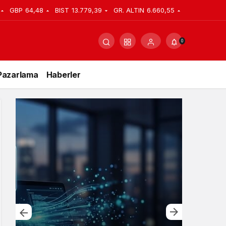
GBP
64,48
BIST
13.779,39
GR. ALTIN
6.660,55
0
Pazarlama
Haberler