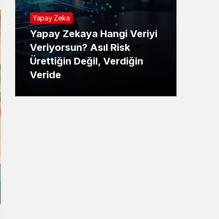
Yapay Zeka
Yapay Zekaya Hangi Veriyi
Tekno
Veriyorsun? Asıl Risk
Ürettiğin Değil, Verdiğin
E-P
Veride
Ne 