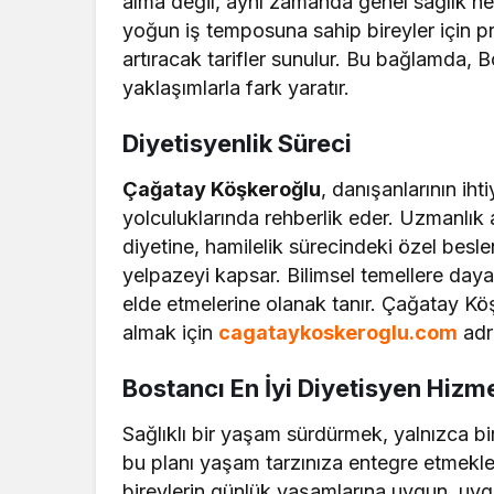
alma değil, aynı zamanda genel sağlık he
yoğun iş temposuna sahip bireyler için pr
artıracak tarifler sunulur. Bu bağlamda, Bo
yaklaşımlarla fark yaratır.
Diyetisyenlik Süreci
Çağatay Köşkeroğlu
, danışanlarının ih
yolculuklarında rehberlik eder. Uzmanlık
diyetine, hamilelik sürecindeki özel besl
yelpazeyi kapsar. Bilimsel temellere dayal
elde etmelerine olanak tanır. Çağatay Kö
almak için
cagataykoskeroglu.com
adre
Bostancı En İyi Diyetisyen Hizme
Sağlıklı bir yaşam sürdürmek, yalnızca bi
bu planı yaşam tarzınıza entegre etmekle
bireylerin günlük yaşamlarına uygun, uygu