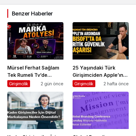
Benzer Haberler
Mürsel Ferhat Sağlam
25 Yaşındaki Türk
Tek Rumeli Tv’de
Girişimciden Apple’ın
Marka Atölyesi
Ardından Ubisoft
Girişimcilik
2 gün önce
Girişimcilik
2 hafta önce
Programına Konuk
Başarısı
Oldu