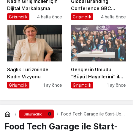
Kadın Girişimciler İçin
Global Branding
Dijital Markalaşma
Conference GBC
Misyonu Hakkında
Girişimcilik
4 hafta önce
Girişimcilik
4 hafta önce
Merak Edilenler
Sağlık Turizminde
Gençlerin Umudu
Kadın Vizyonu
“Büyüt Hayallerini” ile
267 Genç Daha
Girişimcilik
1 ay önce
Girişimcilik
1 ay önce
Kanatlandı
Food Tech Garage ile Start-Up
Girişimcilik
Buluşması
Food Tech Garage ile Start-