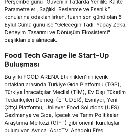
Perşembe günü “Güvenilir Tatlarda Yenilik: Kalite
Parametreleri, Sağlıklı Beslenme ve Esenlik”
konularına odaklanılırken, fuarın son günü olan 6
Eylül Cuma günü ise “Geleceğin Tadı: Yapay Zeka,
Deneyim Tasarımı ve Dönüşüm Ekosistemi”
başlıkları ele alınacak.
Food Tech Garage ile Start-Up
Buluşması
Bu yılki FOOD ARENA Etkinlikleri’nin içerik
ortakları arasında Türkiye Gıda Platformu (TGP),
Türkiye İhracatçılar Meclisi (TİM), Ev Dışı Tüketim
Tedarikçileri Derneği (ETÜDER), Esmiyor, Yeni
Çiftçi Platformu, Unilever Food Solutions (UFS),
Gezimanya ve Gıda, İçecek ve Tarım Politikaları
Araştırma Merkezi (GİFT) gibi önemli kuruluşlar
bulunuyor. Ayrıca, AgroTV, Anadolu Efes,