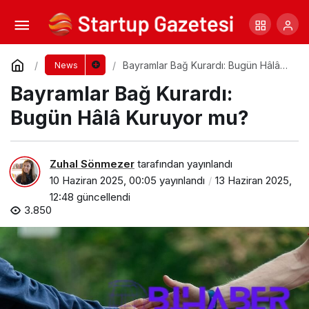
Yarık Damak ve Dudakla Doğan Bebeklerde
Beslenme
Yorum Yap
Paylaş
Bayramlar Bağ Kurardı: Bugün Hâlâ
News
Kuruyor mu?
Bayramlar Bağ Kurardı:
Bugün Hâlâ Kuruyor mu?
Zuhal Sönmezer
tarafından yayınlandı
10 Haziran 2025, 00:05
yayınlandı
13 Haziran 2025,
12:48
güncellendi
3.850