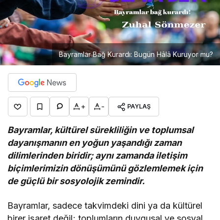
Bayramlar Bağ Kurardı: Bugün Hâlâ Kuruyor mu?
+
-
PAYLAŞ
Bayramlar, kültürel sürekliliğin ve toplumsal
dayanışmanın en yoğun yaşandığı zaman
dilimlerinden biridir; aynı zamanda iletişim
biçimlerimizin dönüşümünü gözlemlemek için
de güçlü bir sosyolojik zemindir.
Bayramlar, sadece takvimdeki dini ya da kültürel
birer işaret değil; toplumların duygusal ve sosyal