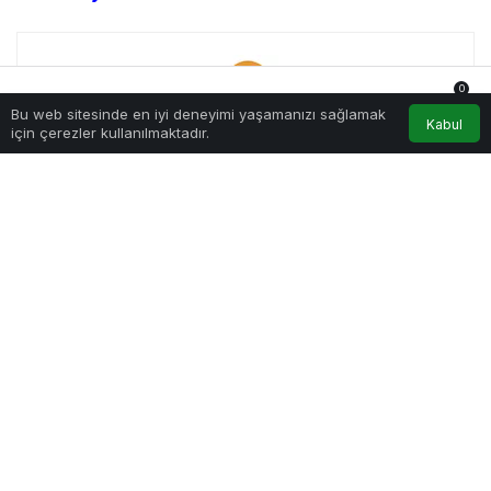
0
Bu web sitesinde en iyi deneyimi yaşamanızı sağlamak
Anasayfa
Akış
Hesabım
Bildirimler
Kabul
için çerezler kullanılmaktadır.
Startup Gazetesi
Startup Gazetesi, girişimcilik ve yenilik dünyasında önemli
bir role sahip platformdur. 2024 yılında 17 yıllık tecrübemizle
kurulan şirketimiz, girişimcilik ekosistemine ilham vermek ve
bilgi sağlamak amacıyla faaliyet göstermektedir.
Tamamen
Ücretsiz Olarak
Bültenimize
Abone Olabilirsin