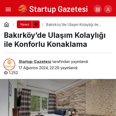
İstanbul’da Kiralık Daire Bulmak: Stratejiler
ve Öneriler
Yorum Yap
Paylaş
Bakırköy’de Ulaşım Kolaylığı ile
News
Konforlu Konaklama
Bakırköy’de Ulaşım Kolaylığı
ile Konforlu Konaklama
Startup Gazetesi
tarafından yayınlandı
17 Ağustos 2024, 22:29
yayınlandı
1.252