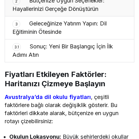
Bütçenize Uygun Seçenekler:
2
Hayallerinizi Gerçeğe Dönüştürün
Geleceğinize Yatırım Yapın: Dil
3
Eğitiminin Ötesinde
Sonuç: Yeni Bir Başlangıç İçin İlk
3.1
Adımı Atın
Fiyatları Etkileyen Faktörler:
Haritanızı Çizmeye Başlayın
Avustralya’da dil okulu fiyatları
, çeşitli
faktörlere bağlı olarak değişiklik gösterir. Bu
faktörleri dikkate alarak, bütçenize en uygun
rotayı çizebilirsiniz:
Okulun Lokasyonu:
Büyük şehirlerdeki okullar