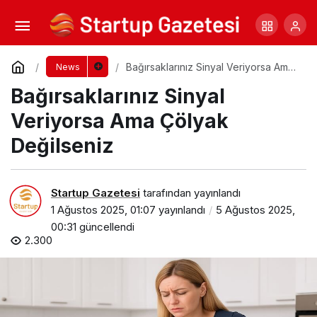
OPET Otobil ile Dijital Yakıt Yönetiminde Yeni
Bir Çağa Adım Atın
Yorum Yap
Paylaş
Bağırsaklarınız Sinyal Veriyorsa Ama
News
Çölyak Değilseniz
Bağırsaklarınız Sinyal
Veriyorsa Ama Çölyak
Değilseniz
Startup Gazetesi
tarafından yayınlandı
1 Ağustos 2025, 01:07
yayınlandı
5 Ağustos 2025,
00:31
güncellendi
2.300