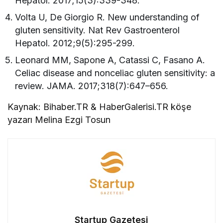
Hepatol. 2017;15(3):339-348.
Volta U, De Giorgio R. New understanding of
gluten sensitivity. Nat Rev Gastroenterol
Hepatol. 2012;9(5):295-299.
Leonard MM, Sapone A, Catassi C, Fasano A.
Celiac disease and nonceliac gluten sensitivity: a
review. JAMA. 2017;318(7):647–656.
Kaynak: Bihaber.TR & HaberGalerisi.TR köşe
yazarı Melina Ezgi Tosun
Startup Gazetesi