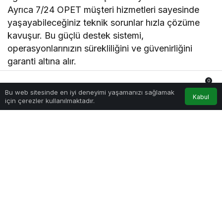
Ayrıca 7/24 OPET müşteri hizmetleri sayesinde
yaşayabileceğiniz teknik sorunlar hızla çözüme
kavuşur. Bu güçlü destek sistemi,
operasyonlarınızın sürekliliğini ve güvenirliğini
garanti altına alır.
0
OPET Otobil ile Sağlayacağınız
Bu web sitesinde en iyi deneyimi yaşamanızı sağlamak
Anasayfa
Akış
Hesabım
Bildirimler
Kabul
Avantajlar:
için çerezler kullanılmaktadır.
Dijitalleşmiş ve otomatikleştirilmiş yakıt yönetimi
ile yüksek verimlilik
Güvenli, hızlı ve hatasız yakıt dolumu
Detaylı raporlama ve analiz ile maliyet kontrolü
Otomatik faturalandırma ile muhasebe kolaylığı
Sürdürülebilir operasyonlar ile çevresel
sorumluluk