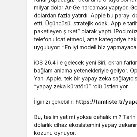
milyar dolar Ar-Ge harcaması yapıyor. G
dolardan fazla yatırdı. Apple bu parayı 
etti. Üçüncüsü, stratejik odak. Apple tarih
paketleyen şirket” olarak yaptı. iPod müzi
telefonu icat etmedi, ama kategoriye ha
uyguluyor: “En iyi modeli biz yapmayacağ
iOS 26.4 ile gelecek yeni Siri, ekran far
bağlam anlama yetenekleriyle geliyor. 
Yani Apple, tek bir yapay zeka sağlayıcıs
“yapay zeka küratörü” rolü üstleniyor.
İlginizi çekebilir:
https://tamliste.tr/ya
Bu, teslimiyet mi yoksa dehalık mı? Tari
dolarlık cihaz ekosistemini yapay zekanın
kozunu oynuyor.