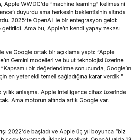
n, Apple WWDC’de “machine learning” kelimesini
gence’ı duyurdu ama herkesin beklentisinin altında
rdu. 2025’te OpenAI ile bir entegrasyon geldi:
 getirildi. Ama bu, Apple’ın kendi yapay zekası
 ve Google ortak bir açıklama yaptı: “Apple
n Gemini modelleri ve bulut teknolojisi üzerine
ti: “Kapsamlı bir değerlendirme sonucunda, Google’ın
in en yetenekli temeli sağladığına karar verdik.”
k yıllık anlaşma. Apple Intelligence cihaz üzerinde
cak. Ama motorun altında artık Google var.
rışı 2022’de başladı ve Apple üç yıl boyunca “biz
bir şey koyamadı. İkincisi, maliyet. OpenAI yılda 13