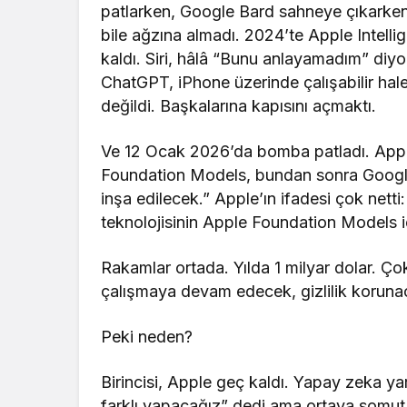
patlarken, Google Bard sahneye çıkarke
bile ağzına almadı. 2024’te Apple Intelli
kaldı. Siri, hâlâ “Bunu anlayamadım” diyo
ChatGPT, iPhone üzerinde çalışabilir hale
değildi. Başkalarına kapısını açmaktı.
Ve 12 Ocak 2026’da bomba patladı. Apple
Foundation Models, bundan sonra Google’ı
inşa edilecek.” Apple’ın ifadesi çok net
teknolojisinin Apple Foundation Models iç
Rakamlar ortada. Yılda 1 milyar dolar. Ço
çalışmaya devam edecek, gizlilik koruna
Peki neden?
Birincisi, Apple geç kaldı. Yapay zeka ya
farklı yapacağız” dedi ama ortaya somut 