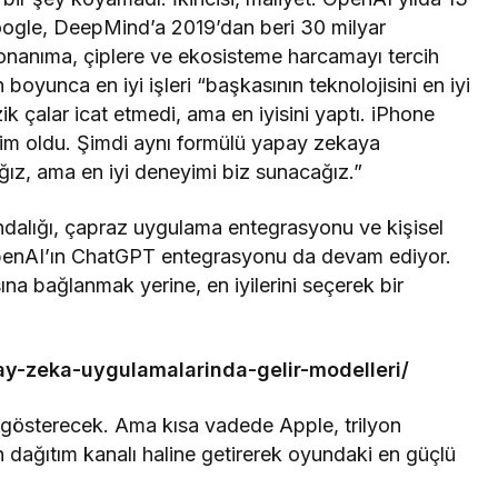
oogle, DeepMind’a 2019’dan beri 30 milyar
donanıma, çiplere ve ekosisteme harcamayı tercih
 boyunca en iyi işleri “başkasının teknolojisini en iyi
k çalar icat etmedi, ama en iyisini yaptı. iPhone
kim oldu. Şimdi aynı formülü yapay zekaya
ız, ama en iyi deneyimi biz sunacağız.”
kındalığı, çapraz uygulama entegrasyonu ve kişisel
OpenAI’ın ChatGPT entegrasyonu da devam ediyor.
ına bağlanmak yerine, en iyilerini seçerek bir
pay-zeka-uygulamalarinda-gelir-modelleri/
h gösterecek. Ama kısa vadede Apple, trilyon
 dağıtım kanalı haline getirerek oyundaki en güçlü