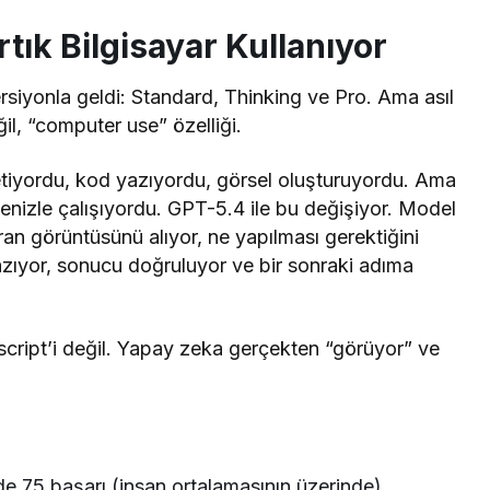
tık Bilgisayar Kullanıyor
rsiyonla geldi: Standard, Thinking ve Pro. Ama asıl
l, “computer use” özelliği.
tiyordu, kod yazıyordu, görsel oluşturuyordu. Ama
rmenizle çalışıyordu. GPT-5.4 ile bu değişiyor. Model
kran görüntüsünü alıyor, ne yapılması gerektiğini
, yazıyor, sonucu doğruluyor ve bir sonraki adıma
script’i değil. Yapay zeka gerçekten “görüyor” ve
 75 başarı (insan ortalamasının üzerinde)