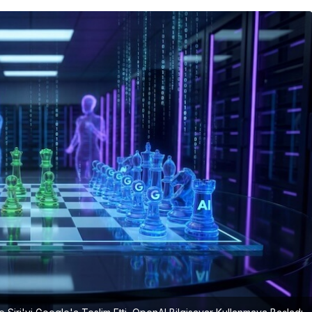
Girişimcilik
Mürsel Ferhat Sağlam Tek
Rumeli Tv’de Marka
Atölyesi Programına Konuk
Oldu