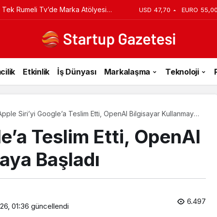
iyi Veriyorsun? Asıl Risk Ürettiğin
USD
47,70
EURO
55,0
cilik
Etkinlik
İş Dünyası
Markalaşma
Teknoloji
Apple Siri’yi Google’a Teslim Etti, OpenAI Bilgisayar Kullanmaya
Başladı
le’a Teslim Etti, OpenAI
maya Başladı
6.497
26, 01:36
güncellendi