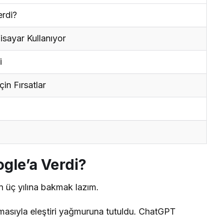
erdi?
sayar Kullanıyor
i
in Fırsatlar
ogle’a Verdi?
n üç yılına bakmak lazım.
asıyla eleştiri yağmuruna tutuldu. ChatGPT