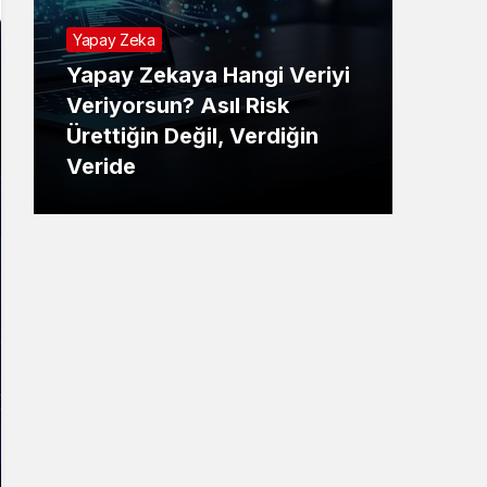
Yapay Zeka
Yapay Zekaya Hangi Veriyi
Tekno
Veriyorsun? Asıl Risk
Ürettiğin Değil, Verdiğin
E-P
Veride
Ne 