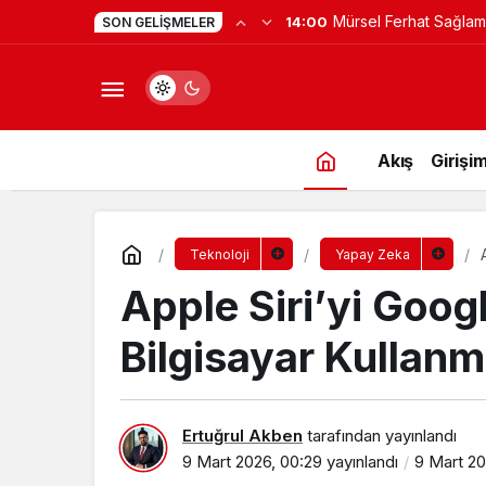
Yapay Zekaya Hangi Ver
0:23
SON GELIŞMELER
Değil, Verdiğin Veride
Akış
Girişim
Teknoloji
Yapay Zeka
Apple Siri’yi Goog
Bilgisayar Kullan
Ertuğrul Akben
tarafından yayınlandı
9 Mart 2026, 00:29
yayınlandı
9 Mart 20