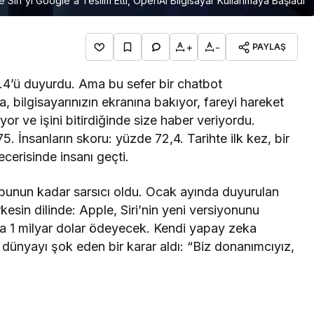
e Siri'yi Google'a Teslim Etti, OpenAI Bilgisayar Kullanmaya Başladı
+
-
PAYLAŞ
’ü duyurdu. Ama bu sefer bir chatbot
, bilgisayarınızın ekranına bakıyor, fareyi hareket
yor ve işini bitirdiğinde size haber veriyordu.
. İnsanların skoru: yüzde 72,4. Tarihte ilk kez, bir
cerisinde insanı geçti.
 bunun kadar sarsıcı oldu. Ocak ayında duyurulan
kesin dilinde: Apple, Siri’nin yeni versiyonunu
da 1 milyar dolar ödeyecek. Kendi yapay zeka
e dünyayı şok eden bir karar aldı: “Biz donanımcıyız,