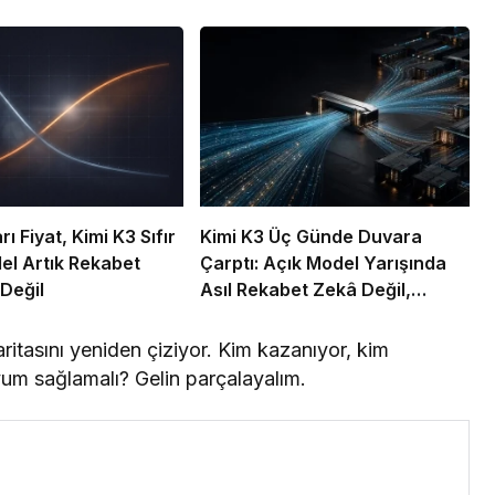
ı Fiyat, Kimi K3 Sıfır
Kimi K3 Üç Günde Duvara
del Artık Rekabet
Çarptı: Açık Model Yarışında
 Değil
Asıl Rekabet Zekâ Değil,
Dağıtım
itasını yeniden çiziyor. Kim kazanıyor, kim
yum sağlamalı? Gelin parçalayalım.