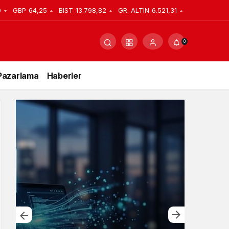
0
GBP
64,25
BIST
13.798,82
GR. ALTIN
6.521,31
0
Pazarlama
Haberler